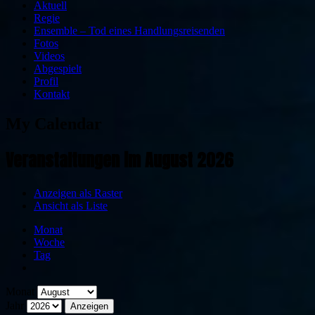
Aktuell
Regie
Ensemble – Tod eines Handlungsreisenden
Fotos
Videos
Abgespielt
Profil
Kontakt
My Calendar
Veranstaltungen im August 2026
Anzeigen als
Raster
Ansicht als
Liste
Monat
Woche
Tag
Monat
Jahr