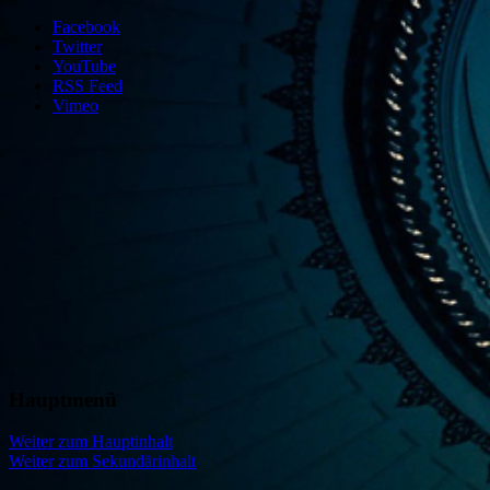
Facebook
Twitter
YouTube
RSS Feed
Vimeo
Hauptmenü
Freies Theater Ensemble München
Theater IMPULS
Weiter zum Hauptinhalt
Weiter zum Sekundärinhalt