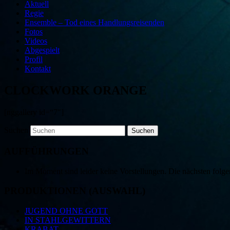
Aktuell
Regie
Ensemble – Tod eines Handlungsreisenden
Fotos
Videos
Abgespielt
Profil
Kontakt
CLOCKWORK ORANGE
[nggallery id=“7″]
Suchen
AUFFÜHRUNGEN
Im Moment sind leider keine Vorstellungen. Die nächsten folge
PRODUKTIONEN (AUSWAHL)
JUGEND OHNE GOTT
IN STAHLGEWITTERN
KRABAT