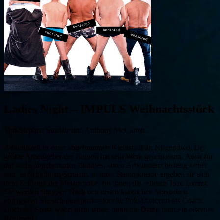
Ladies Night – IMPULS Weihnachtsstück
Von Stephen Sinclair und Anthony McCarten.
Adventszeit in einer abgebrannten Kleinstadt im Nirgendwo. Der
größte Arbeitgeber der Region hat sein Werk geschlossen. Auch für
die sechs abgebrannten Buddies, deren Arbeitsplatz bislang sicher
war, ist Schicht im Schacht. In ihrer Stammkneipe ergeben sie sich
dem Suff und der Melancholie, bis ihnen die rettende Idee kommt:
Sie werden Stripper. Nach den ersten kläglichen Versuchen
engagieren Sie sich eine professionelle Pole-Dancerin als Coach.
Doch der Spass währt nicht lange, denn die Dame führt ein eisernes
Regiment … .