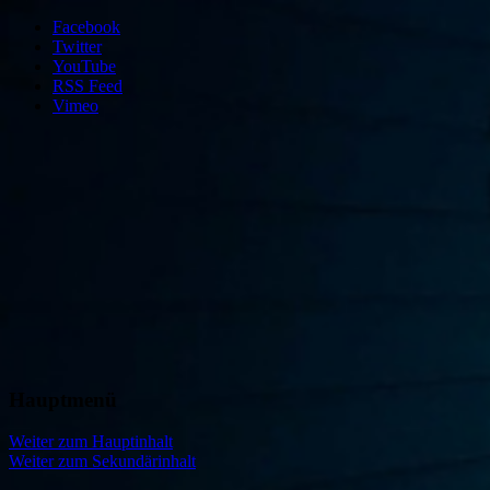
Facebook
Twitter
YouTube
RSS Feed
Vimeo
Hauptmenü
Freies Theater Ensemble München
Theater IMPULS
Weiter zum Hauptinhalt
Weiter zum Sekundärinhalt