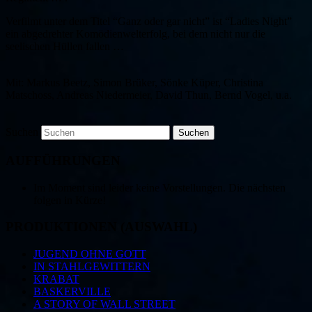
Verfilmt unter dem Titel “Ganz oder gar nicht” ist “Ladies Night”
ein abgedrehter Komödienwelterfolg, bei dem nicht nur die
seelischen Hüllen fallen …
Mit: Markus Beetz, Simon Brüker, Sönke Küper, Christina
Matschoss, Andreas Niedermeier, David Thun, Bernd Vogel, u.a.
Suchen
AUFFÜHRUNGEN
Im Moment sind leider keine Vorstellungen. Die nächsten
folgen in Kürze!
PRODUKTIONEN (AUSWAHL)
JUGEND OHNE GOTT
IN STAHLGEWITTERN
KRABAT
BASKERVILLE
A STORY OF WALL STREET