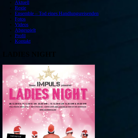
Aktuell
Regie
Ensemble – Tod eines Handlungsreisenden
Fotos
Videos
Abgespielt
Profil
Kontakt
LADIES NIGHT